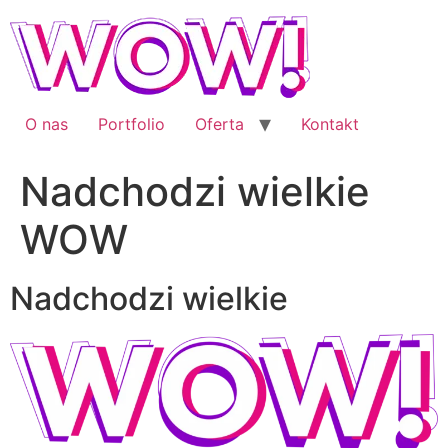
Przejdź
do
treści
O nas
Portfolio
Oferta
Kontakt
Nadchodzi wielkie
WOW
Nadchodzi wielkie